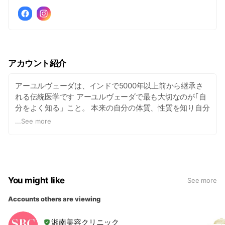
アカウント紹介
アーユルヴェーダは、インドで5000年以上前から継承さ
れる伝統医学です アーユルヴェーダで最も大切なのが｢自
分をよく知る」こと。 本来の自分の体質、性質を知り自分
に戻っていくことこそが 健康で､美しくあり続けることへ
...
See more
の近道。 padomaでは､ポジティブな心で日々を過ごして
行ける人生をサポートさせていただきます。
You might like
See more
Accounts others are viewing
湘南美容クリニック