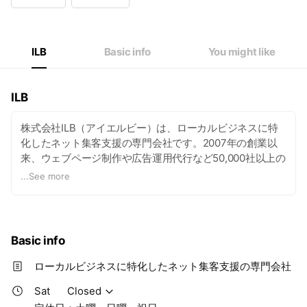
Wed
09:00 - 17:00
Thu
09:00 - 17:00
Fri
09:00 - 17:00
Sat
Closed
ILB
Basic info
You might like
定休日：土曜、日曜、祝日
ILB
株式会社ILB（アイエルビー）は、ローカルビジネスに特
化したネット集客支援の専門会社です。2007年の創業以
来、ウェブページ制作や広告運用代行など50,000社以上の
集客支援実績があります。
...
See more
Basic info
ローカルビジネスに特化したネット集客支援の専門会社
Sat
Closed