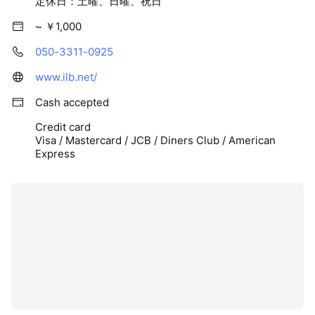
定休日：土曜、日曜、祝日
~ ￥1,000
050-3311-0925
www.ilb.net/
Cash accepted
Credit card
Visa / Mastercard / JCB / Diners Club / American
Express