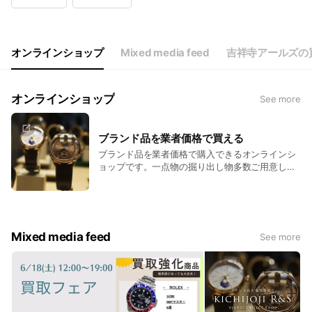
Wed
00:00 - 00:00
Thu
Closed
Fri
11:00 - 19:00
Sat
11:00 - 19:00
オンラインショップ
Mixed media feed
吉祥寺アールズの
LINE・メールでの買取査定は24時間受付中！
オンラインショップ
See more
ブランド品を業者価格で買える
ブランド品を業者価格で購入できるオンラインシ
ョップです。一点物の掘り出し物多数ご用意して
おります。
Mixed media feed
See more