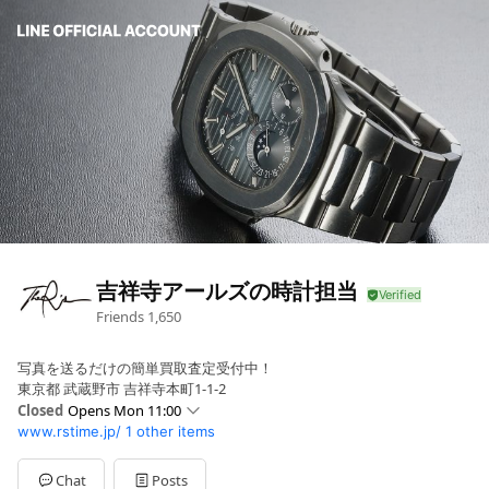
吉祥寺アールズの時計担当
Friends
1,650
写真を送るだけの簡単買取査定受付中！
東京都 武蔵野市 吉祥寺本町1-1-2
Closed
Opens Mon 11:00
www.rstime.jp/
1 other items
Sun
Closed
Mon
11:00 - 19:00
Tue
11:00 - 19:00
Chat
Posts