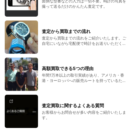
面倒な型番などの入力は一切不要。時計の写真を
客様とのお取引のご相談を承っており、ほぼどんな商品でも
撮って送るだけのかんたん査定です。
５〜10分で買取査定させて頂きます。
他店で査定を依頼すると長時間待たされたり、商品を奥の部屋
に持っていったりして勝手に商品の撮影されることもあるよう
査定から買取までの流れ
です。これは、店頭スタッフが商品の真贋や相場を理解してお
査定から買取までの流れをご紹介いたします。ご
自宅にいながら宅配便で時計をお送りいただくだ
らず、フランチャイズ本部や担当部署に問い合わせるためで
けの宅配買取がご好評いただいております。
す。商品を別室に持ち出すお店は絶対に避けた方が良いと思い
ます。高額品や希少品は目立ちますので、すぐ情報が世界中を
廻ります。そうすると、業者だけでなくそのクライアントにま
高額買取できる5つの理由
でデータが回り誰も儲けられなくなってしまい、結果として買
年間1万本以上の取引実績があり、アメリカ・香
取金額も抑えられてしまいます。
港・ヨーロッパへの販売ルートを持っているた
め、国内中古相場にしばられない世界基準の査定
当店の最大の強みは、オーナーである私が全ての価格を決める
額をご案内いたします。1000万円クラスの高額モ
ことができる事です。上司の確認もいらず、他店の金額も関係
デルも買取いたします。
なく、幾らかの利益が見込めたり、今後もお取引できそうだと
査定買取に関するよくある質問
判断できれば、自分の裁量で買い取り価格を決定できます。こ
お客様からお問合せが多い内容をご紹介いたしま
れこそが、当店が顧客様に信頼していただける一番の理由で
す。
す。