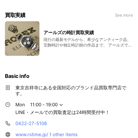
他店での査定金額にご不満がございましたら是非一度、当店に
ご相談ください。全ての商品をどこよりも高く査定できるわけ
買取実績
See more
ではありませんが、お客様ができるだけご納得頂けますよう、
様々な形で努力いたします。
アールズの時計買取実績
皆様のお問い合わせ、ご来店を心よりお待ちしております。
現行の最新モデルから、希少なアンティーク品、
宝飾時計や独立時計師の作品まで、 アールズで高
吉祥寺アールズ オーナー 五味龍太郎
額買取をさせて頂いた、時計の一部をご紹介しま
す。
Basic info
東京吉祥寺にある全国対応のブランド品買取専門店で
す。
Mon
11:00 - 19:00
LINE・メールでの買取査定は24時間受付中！
0422-27-5108
www.rstime.jp/
1 other items