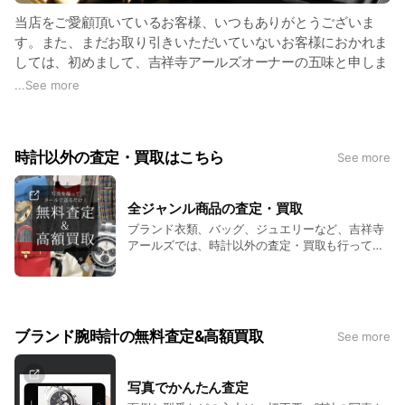
当店をご愛顧頂いているお客様、いつもありがとうございま
す。また、まだお取り引きいただいていないお客様におかれま
しては、初めまして、吉祥寺アールズオーナーの五味と申しま
す。
...
See more
当店は、中古やヴィンテージの腕時計、その他ブランド衣類、
バッグ、ジュエリーなどの買い取りと販売業務を行っておりま
時計以外の査定・買取はこちら
See more
す。
どんな商品も取り扱いさせていただいておりますが、特に腕時
全ジャンル商品の査定・買取
計の高額商品の買い取りに力を入れております。国内外の大手
ブランド衣類、バッグ、ジュエリーなど、吉祥寺
企業やアメリカ、イギリス、イタリア、フランス、香港など世
アールズでは、時計以外の査定・買取も行ってお
界各国のディーラーや個人のコレクターや投資家と直接に売買
ります。
取引を行なっておりますので、どんな高額品でもお買取いたし
ます。
ブランド腕時計の無料査定&高額買取
See more
１点で1000万円以上の高額商品の売買は行う小規模事業者も
少なく、大抵は大手の買い取り店やフランチャイズ店でしかお
取り扱いしていないのが現状です。オーナーがお客様と相対す
写真でかんたん査定
るお店はほとんどありません。当店では、必ずオーナー自らお