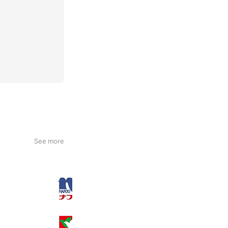
See more
ナフコ 長府店
2,272 friends
Coupons
Reward card
フレンドマート 甲南店