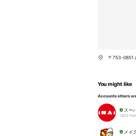
〒753-085
You might like
Accounts others ar
スー
1,853 frie
メイ