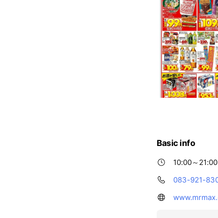
Basic info
10:00～21:00
083-921-83
www.mrmax.c