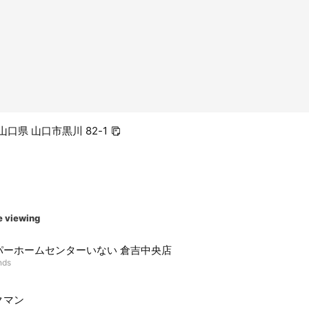
1 山口県 山口市黒川 82-1
e viewing
パーホームセンターいない 倉吉中央店
nds
クマン