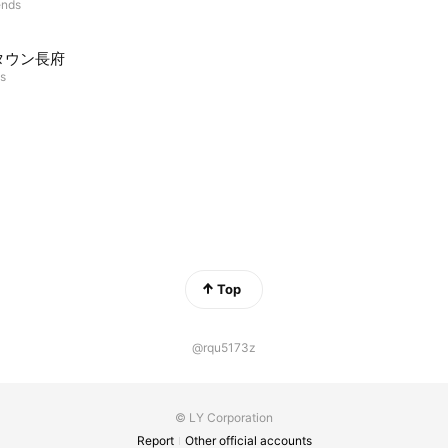
ends
タウン長府
ds
Top
@rqu5173z
© LY Corporation
Report
Other official accounts