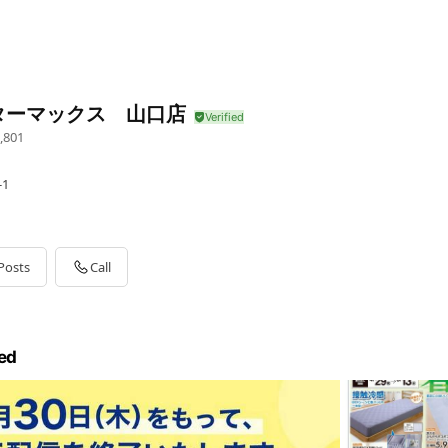
ターマックス 山口店
,801
1
Posts
Call
ed