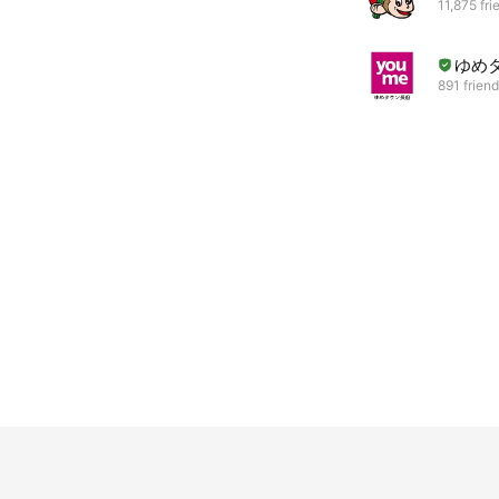
11,875 fri
ゆめ
891 frien