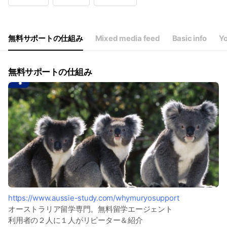
Wed
09:00 - 19:00
Thu
09:00 - 19:00
Fri
09:00 - 19:00
Sat
09:00 - 19:00
無料サポートの仕組み
Mixed media feed
Basic info
Yo
無料サポートの仕組み
https://www.aussie-study.com/whymuryosupport
オーストラリア留学専門。無料留学エージェント
利用者の２人に１人がリピーター＆紹介