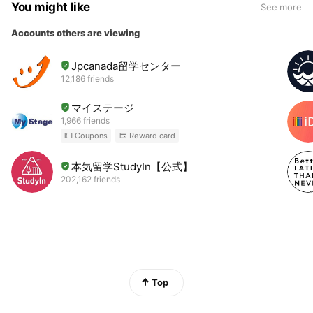
You might like
See more
Accounts others are viewing
Jpcanada留学センター
12,186 friends
マイステージ
1,966 friends
Coupons
Reward card
本気留学StudyIn【公式】
202,162 friends
Top