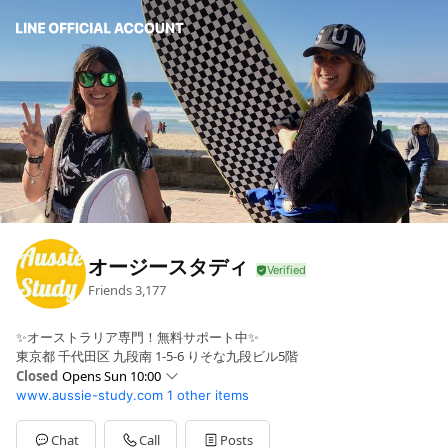
オージースタディ
Friends
3,177
✨オーストラリア専門！無料サポート中✨
東京都 千代田区 九段南 1-5-6 りそな九段ビル5階
Closed
Opens Sun 10:00
www.aussie-study.com
1 other items
Sun
10:00 - 18:00
Mon
09:00 - 19:00
Tue
09:00 - 19:00
Chat
Call
Posts