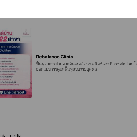
Rebalance Clinic
ฟื้นฟูอาการปวดจากต้นเหตุด้วยเทคนิคพิเศษ EaseMotion โดยนักกายภาพวิชาชีพที่
ออกแบบการดูแลฟื้นฟูแบบรายบุคคล
cial media