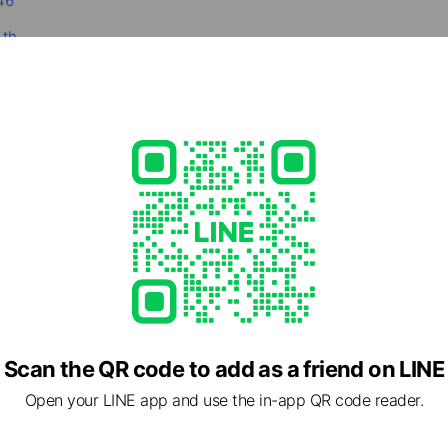
46
.th
ed
rcard / JCB / Diners Club / American Express
ment
Scan the QR code to add as a friend on LINE
Open your LINE app and use the in-app QR code reader.
k Metropolis พญาไท 33 Space อาคาร15 ชั้น9 ประดิพัทธ์ แขวงพ