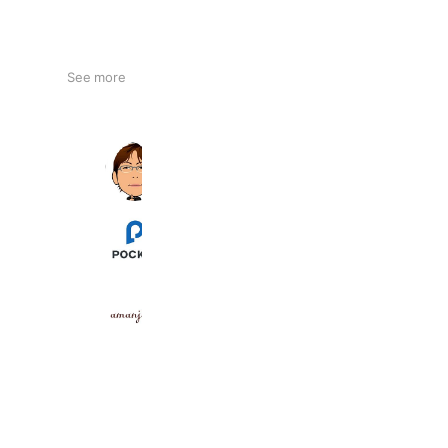
See more
ArtVision
281 friends
Pocket Fitness四万十店
1,149 friends
アマンジオ
5,143 friends