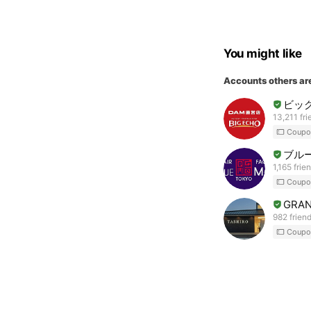
You might like
Accounts others ar
ビッ
13,211 fri
Coupo
ブルー
1,165 frie
Coupo
GRAN
982 frien
Coupo