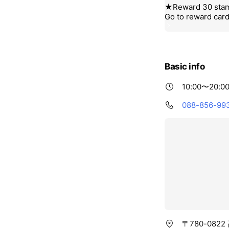
Basic info
10:00〜20:0
088-856-99
〒780-082