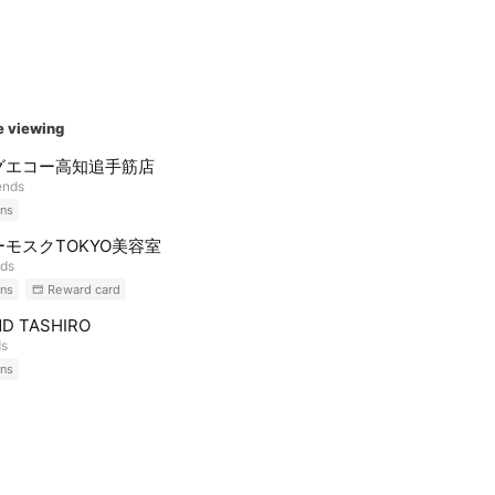
e viewing
グエコー高知追手筋店
ends
ns
モスクTOKYO美容室
nds
ns
Reward card
D TASHIRO
ds
ns