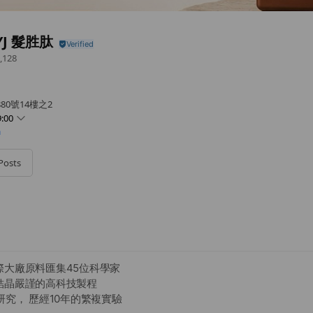
YJ 髮胜肽
,128
80號14樓之2
:00
m
Posts
際大廠原料匯集45位科學家
結晶嚴謹的高科技製程
研究， 歷經10年的繁複實驗