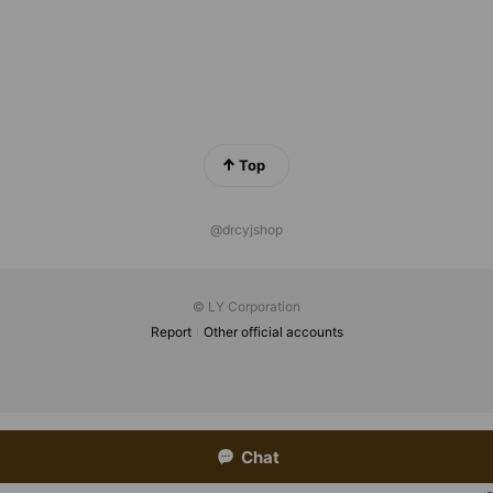
Top
@drcyjshop
© LY Corporation
Report
Other official accounts
Chat