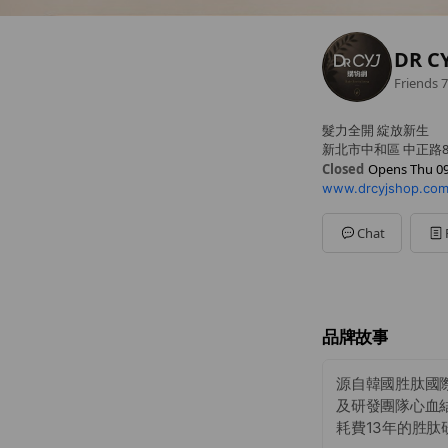
DR C
Friends
7
髮力全開 綻放新生
新北市中和區 中正路8
Closed
Opens Thu 09
www.drcyjshop.co
Sun
Closed
Mon
09:00 - 18:00
Tue
09:00 - 18:00
Chat
Wed
09:00 - 18:00
Thu
09:00 - 18:00
Fri
09:00 - 18:00
Sat
Closed
品牌故事
源自韓國胜肽國
及研發團隊心血
耗費13年的胜肽