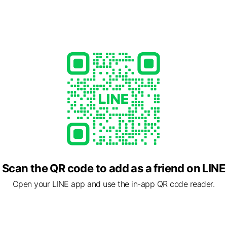
合中培育健康頭皮的髮胜肽系統
專業頭皮養護的需求越來越多!
的服務，佳醫集團旗下曜胜公司跨國與韓國CAREGEN公司，跨國界
曜胜生技股份有限公司在台灣銷售。
rming迷人、Young年輕、Joyful快樂 三個首字母縮寫。期許所有人
列差在哪裡？
一刻迷人閃耀從認識CYJ開始!
添加健髮成分，可以幫助強健髮根、降低髮絲斷裂
蓬鬆、適合細軟扁塌
後柔順、適合粗硬／自然捲
改課程時間？
me/R/ti/p/%40qdi2136s
Scan the QR code to add as a friend on LINE
Open your LINE app and use the in-app QR code reader.
- 18:00
hop.com