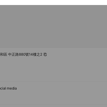
中和區 中正路880號14樓之2
cial media