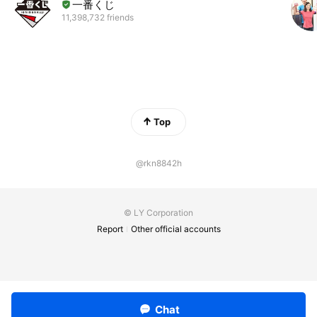
一番くじ
11,398,732 friends
Top
@rkn8842h
© LY Corporation
Report
Other official accounts
Chat