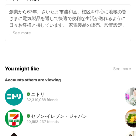
創業から67年。さいたま市浦和区、桜区を中心に地域の皆
さまに電気製品を通して快適で便利な生活が送れるように
日々お客様と接しています。 家電製品の販売、設置設定、
エアコンや照明器具などの工事はもちろん、
...
See more
You might like
See more
Accounts others are viewing
ニトリ
32,319,088 friends
セブン‐イレブン・ジャパン
20,993,237 friends