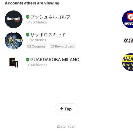
Accounts others are viewing
ブッシュネルゴルフ
1,426 friends
サッポロスキッド
1,182 friends
Coupons
Reward card
GUARDAROBA MILANO
1,048 friends
Top
@atomicski