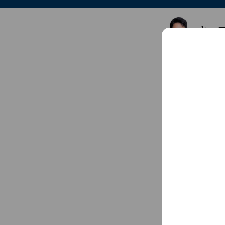
キー
Friends
6
Chat
You might like
Accounts others ar
スキル
3,471 fri
タウ
16,165,23