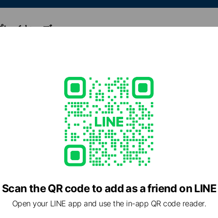
プレイヤーズ
,679
Posts
e viewing
アップAI
ends
Scan the QR code to add as a friend on LINE
ンワーク
Open your LINE app and use the in-app QR code reader.
6 friends