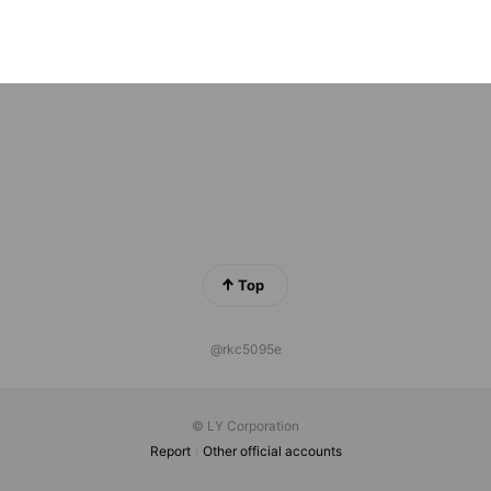
）ニッコー（シゴトクラシ.com）
riends
Top
@rkc5095e
© LY Corporation
Report
Other official accounts