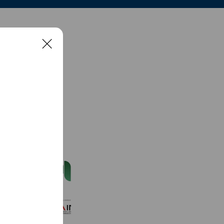
C
l
o
s
e
See more
人材業界特化のインプレッション
406 friends
CRH公式LINE
1,711 friends