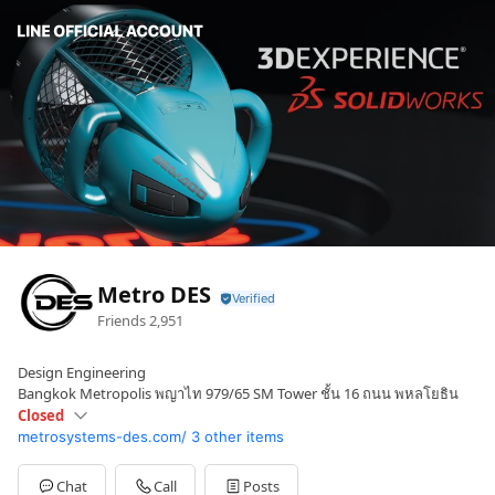
Metro DES
Friends
2,951
Design Engineering
Bangkok Metropolis พญาไท 979/65 SM Tower ชั้น 16 ถนน พหลโยธิน
Closed
metrosystems-des.com/
3 other items
Sun
Closed
Mon
08:30 - 17:
Tue
08:30 - 17:
Chat
Call
Posts