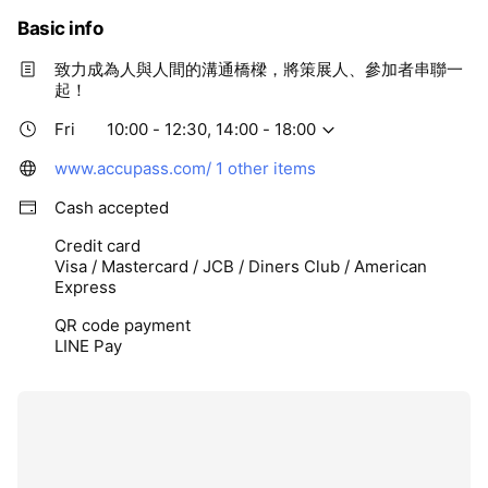
Basic info
致力成為人與人間的溝通橋樑，將策展人、參加者串聯一
起！
Fri
10:00 - 12:30, 14:00 - 18:00
www.accupass.com/
1 other items
Cash accepted
Credit card
Visa / Mastercard / JCB / Diners Club / American
Express
QR code payment
LINE Pay