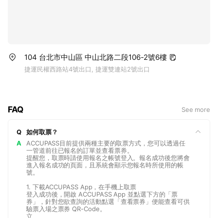
104 台北市中山區 中山北路二段106-2號6樓
捷運民權西路站4號出口, 捷運雙連站2號出口
FAQ
See more
Q
如何取票？
A
ACCUPASS目前提供兩種主要的取票方式，您可以透過任
一管道前往已報名的訂單並查看票券。
提醒您，取票時請使用報名之帳號登入。報名成功後您將會
進入報名成功的頁面，且系統會顯示您報名時所使用的帳
號。
1. 下載ACCUPASS App，在手機上取票
登入成功後，開啟 ACCUPASS App 並點選下方的「票
券」，針對您欲查詢的活動點選「查看票券」便能查看可供
驗票入場之票券 QR-Code。
立