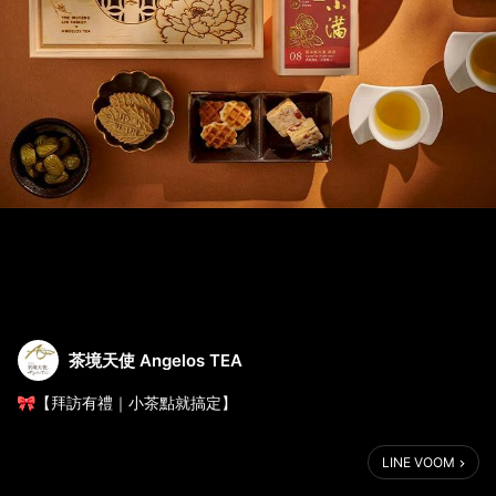
茶境天使 Angelos TEA
🎀【拜訪有禮｜小茶點就搞定】
第一次登門做客，或是拜訪客戶，送什麼最剛好？
LINE VOOM
茶境小教室教你這招 ，讓你輕鬆優雅不失禮 👌