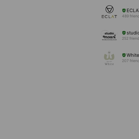
ECLA
489 frien
studi
252 frien
Whit
207 frien