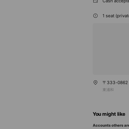
Cash accept
1 seat (priva
〒333-08
東浦和
You might like
Accounts others ar