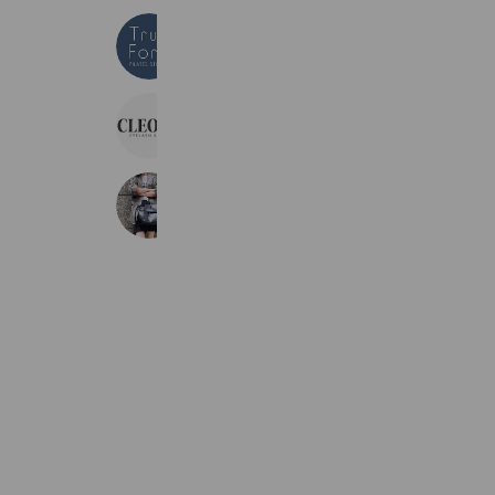
TRUE FORM PILATES
410 friends
CLEOME
353 friends
Scrapbook池袋東武
2,106 friends