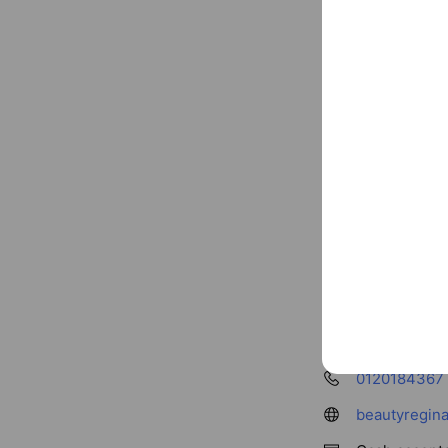
Basic info
東浦和のフッ
Sat
10:00 
￥10,001 ~ ￥
0120184367
beautyregin