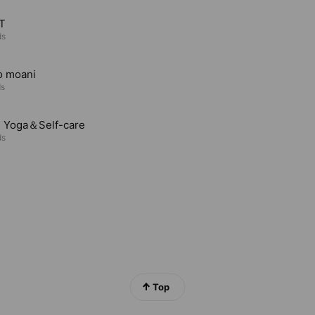
T
ds
o moani
ds
e Yoga＆Self-care
ds
Top