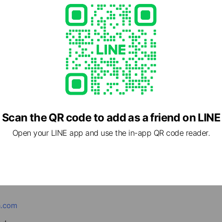
Scan the QR code to add as a friend on LINE
Open your LINE app and use the in-app QR code reader.
トケアサロン&アロマテラピー
- 18:00
20,000
a.com