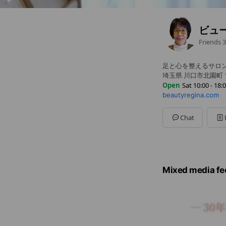
ビュ
Friends
3
足と心を整えるサロ
埼玉県 川口市北園町 1
Open
Sat 10:00 - 18:
beautyregina.com
Sun
00:00 - 00:00
Mon
10:00 - 20:00
Tue
10:00 - 20:00
Chat
Wed
10:00 - 20:00
Thu
10:00 - 20:00
Fri
10:00 - 20:00
Sat
10:00 - 18:00
Mixed media fe