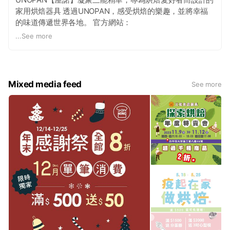
家用烘焙器具 透過UNOPAN，感受烘焙的樂趣，並將幸福
的味道傳遞世界各地。 官方網站：
http://www.unopan.com.tw
粉絲專頁：
...
See more
https://www.facebook.com/sanneng.unopan
Mixed media feed
See more