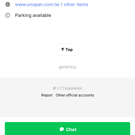
www.unopan.com.tw
1 other items
Parking available
Top
@rfr9740y
© LY Corporation
Report
Other official accounts
Chat