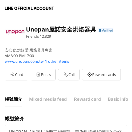
Unopan屋諾安全烘焙器具
Friends
12,329
安心食.烘焙愛.烘焙器具專家
AM8:00-PM17:00
www.unopan.com.tw
1 other items
Chat
Posts
Call
Reward cards
帳號簡介
Mixed media feed
Reward card
Basic info
帳號簡介
UNOPAN【屋諾】凝聚三能精華，專為烘焙愛好者而設計的