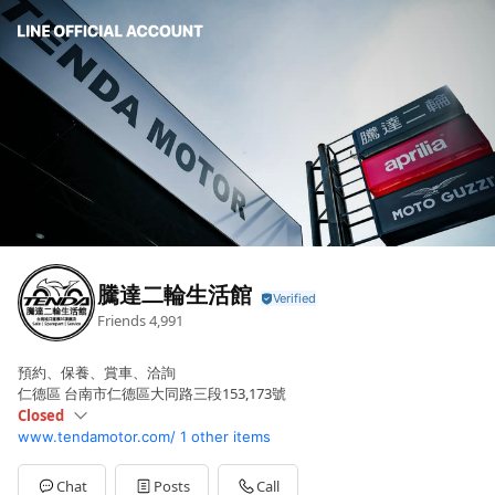
騰達二輪生活館
Friends
4,991
預約、保養、賞車、洽詢
仁德區 台南市仁德區大同路三段153,173號
Closed
www.tendamotor.com/
1 other items
Sun
Closed
Mon
10:00 - 21:00
Tue
10:00 - 21:00
Chat
Posts
Call