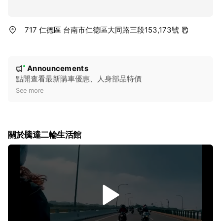
717 仁德區 台南市仁德區大同路三段153,173號
N
Announcements
New
o
點開查看最新購車優惠、人身部品特價
t
See more
i
c
e
關於騰達二輪生活館
v
i
d
e