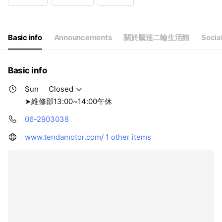
Wed
10:00 - 21:00
Thu
10:00 - 21:00
Fri
10:00 - 21:00
Sat
Closed
Basic info
Announcements
關於騰達二輪生活館
Socia
➤維修部13:00~14:00午休
Basic info
Sun
Closed
➤維修部13:00~14:00午休
06-2903038
www.tendamotor.com/
1 other items