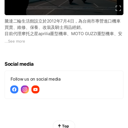
o
騰達二輪生活館設立於2012年7月4日，為台南市專營進口機車
買賣、維修、保養、改裝及騎士用品經銷。
目前代理摩托之星aprilia重型機車、MOTO GUZZI重型機車、安
東集團KTM重型機車、Benelli重型機車、BRIXTON重型機車、
...
See more
榮秋重機各型進口機車。
Dainese人身部品、alpinestars人身部品、AGV安全帽。提供各
位熱愛騎車的掰客高水準的維修環境與參觀購物環境品質。
Social media
Follow us on social media
Top