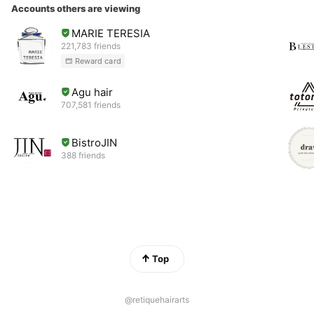
Accounts others are viewing
MARIE TERESIA
221,783 friends
Reward card
Agu hair
707,581 friends
BistroJIN
388 friends
Top
@retiquehairarts