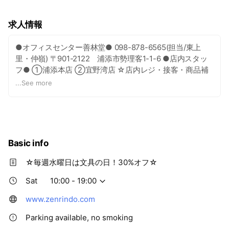
求人情報
●オフィスセンター善林堂● 098-878-6565(担当/東上
里・仲嶺) 〒901-2122 浦添市勢理客1-1-6 ●店内スタッ
フ● ①浦添本店 ②宜野湾店 ☆店内レジ・接客・商品補
充等 ☆経験不問・土日出勤可能な方 ☆制服貸与 ※駐車場
...
See more
半額自己負担有(2000円) ●勤務時間● ①16：00～21：
00(5H) ②12：00～21：00の間で実働5～7h 休日週1～2
日(平日） ☆正月・ＧＷお休み有☆ ●電話連絡の上、履歴
書(写貼)
Basic info
☆毎週水曜日は文具の日！30%オフ☆
Sat
10:00 - 19:00
www.zenrindo.com
Parking available, no smoking