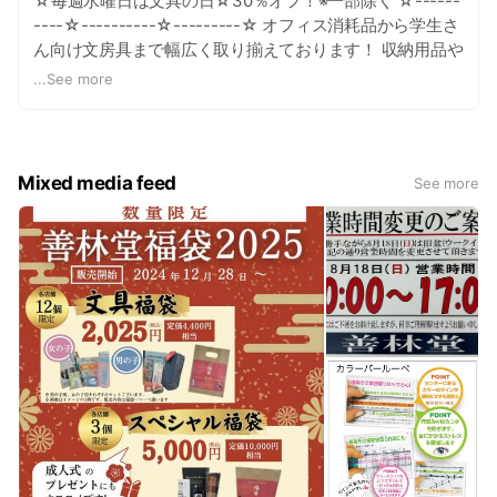
☆毎週水曜日は文具の日☆30％オフ！※一部除く ☆------
----☆----------☆---------☆ オフィス消耗品から学生さ
ん向け文房具まで幅広く取り揃えております！ 収納用品や
店舗様向け用品・オフィス家具も展示販売・注文・配達承
...
See more
ります お気軽にご来店・ご相談下さいませ！
Mixed media feed
See more