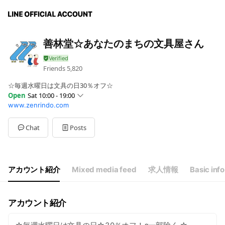
善林堂☆あなたのまちの文具屋さん
Friends
5,820
☆毎週水曜日は文具の日30％オフ☆
Open
Sat 10:00 - 19:00
www.zenrindo.com
Sun
10:00 - 19:00
Mon
09:00 - 19:00
Tue
09:00 - 19:00,00:00 - 00:00
Chat
Posts
Wed
09:00 - 20:00
Thu
09:00 - 19:00
Fri
09:00 - 19:00
Sat
10:00 - 19:00
アカウント紹介
Mixed media feed
求人情報
Basic info
アカウント紹介