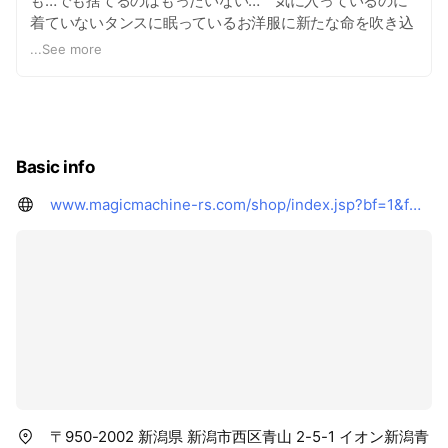
も…でも捨てるのはもったいない… 気に入っているのに
着ていないタンスに眠っているお洋服に新たな命を吹き込
むことで、再びぬくもりを感じていただきたい。 それが
...
See more
私たちの願いです。 『捨てないでよかった！』それがお
直しです！ 直せるかわからないものもお気軽にご相談く
ださい♪
Basic info
www.magicmachine-rs.com/shop/index.jsp?bf=1&fmt=6&shopid=569
〒950-2002 新潟県 新潟市西区青山 2-5-1 イオン新潟青