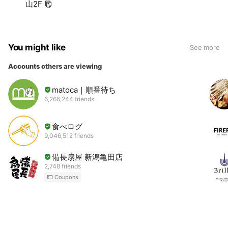
山2F
You might like
See more
Accounts others are viewing
matoca｜順番待ち
6,266,244 friends
食べログ
9,046,512 friends
備長扇屋 新潟亀田店
2,748 friends
Coupons