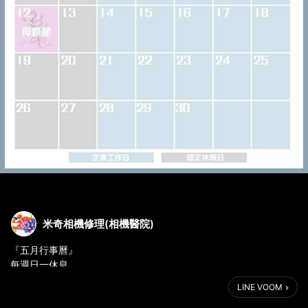
米奇相機修理(相機醫院)
『五月行事曆』
每週日一休息
祝🌷母親節快樂💖
LINE VOOM
👉線上預約：https://forms.gle/iwpvYkKt9kDUqpB56