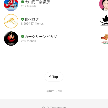
犬山商工会議所
232 friends
食べログ
8,999,157 friends
カークリーンピカソ
259 friends
Top
@rcm1066j
© LY Corporation