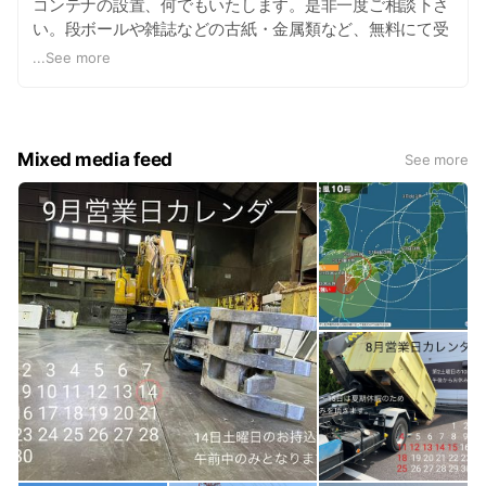
コンテナの設置、何でもいたします。是非一度ご相談下さ
い。段ボールや雑誌などの古紙・金属類など、無料にて受
入もしています。
...
See more
Mixed media feed
See more