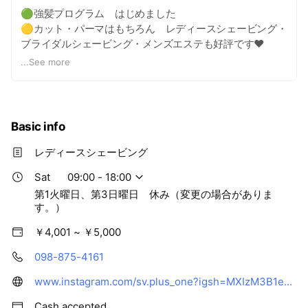
🟢強髪プログラム はじめました
🟡カット・パーマはもちろん レディースシェービング・
ブライダルシェービング・メンズエステも好評です❤
🟣V3ファンデーション サンスクリーン HARIセット取
...
See more
り扱いしています。
Basic info
レディースシェービング
Sat
09:00 - 18:00
第1火曜日、第3日曜日 休み（変更の場合がありま
す。）
￥4,001 ~ ￥5,000
098-875-4161
www.instagram.com/sv.plus_one?igsh=MXIzM3B1enE2NTF1ZA%3D%3D&utm_source=qr
Cash accepted