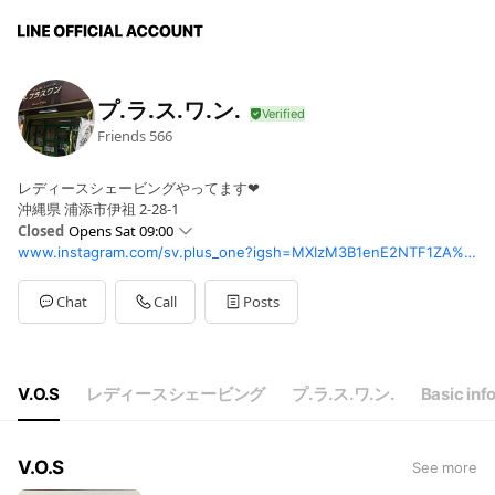
プ.ラ.ス.ワ.ン.
Friends
566
レディースシェービングやってます❤
沖縄県 浦添市伊祖 2-28-1
Closed
Opens Sat 09:00
www.instagram.com/sv.plus_one?igsh=MXIzM3B1enE2NTF1ZA%3D%3D&utm_source=qr
Sun
09:00 - 18:00
Mon
Closed
Tue
09:30 - 19:30
Chat
Call
Posts
Wed
09:30 - 19:30
Thu
09:30 - 19:30
Fri
09:30 - 19:30
Sat
09:00 - 18:00
V.O.S
レディースシェービング
プ.ラ.ス.ワ.ン.
Basic inf
第1火曜日、第3日曜日 休み（変更の場合があります。）
V.O.S
See more