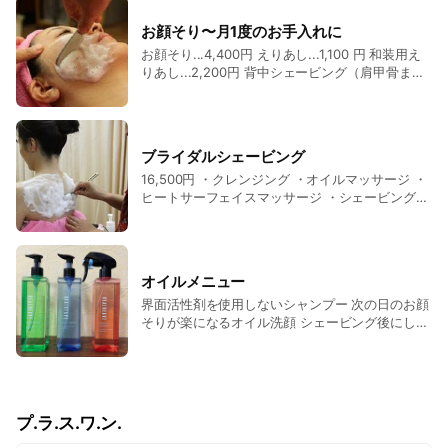
お顔そり〜月1度のお手入れに
お顔そり...4,400円 えりあし...1,100 円 和装用え
りあし...2,200円 背中シェービング（肩甲骨ま
で)...4,950円 （ウエストライ
ン）...7,150円 成人式・卒業式シェービン
グ...5,500円 （お顔.和装えりあし） その
他 単品メニューあります。 お問い合わせくださ
ブライダルシェービング
い。
16,500円 ・クレンジング ・オイルマッサージ ・
ヒートサーフェイスマッサージ ・シェービング
・保湿パック ・お仕上げ ・えりそり ・デコル
テ〜オイルマッサージ、シェービング、お仕上げ
・背中（肩甲骨まで）〜オイルマッサージ、シェ
ービング、お仕上げ ○メンズシェービングエス
オイルメニュー
テ...3,850円
界面活性剤を使用しないシャンプー 次の日のお顔
そりが楽になるオイル洗顔 シェービング後にしっ
とり泡パック 各880円
プ.ラ.ス.ワ.ン.