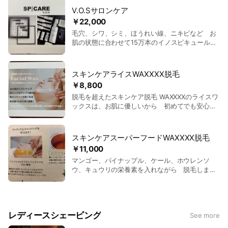
V.O.Sサロンケア
￥22,000
毛穴、シワ、シミ、ほうれい線、ニキビなど お
肌の状態に合わせて15万本のイノスピキュールを
入れ込みます。 初回お試し ¥11,000
スキンケアライスWAXXXX脱毛
￥8,800
脱毛を超えたスキンケア脱毛 WAXXXXのライスワ
ックスは、お肌に優しいから 初めてでも安心し
て！ お顔のリフトアップ トーンアップで美白に
メイクのノリが良くなる ただいまキャンペーン価
格 ¥5,500 眉毛などの パーツだけでもOK 価格
スキンケアスーパーフードWAXXXX脱毛
はお問い合わせ下さい
￥11,000
マンゴー、パイナップル、ケール、ホウレンソ
ウ、キュウリの栄養素を入れながら 脱毛しま
す。 ただいまキャンペーン価格 ¥6,600
レディースシェービング
See more