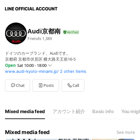
Audi京都南
Friends
1,389
ドイツのカーブランド、Audiです。
京都府 京都市伏見区 横大路天王前16-5
Open
Sat 10:00 - 18:00
www.audi-kyoto-minami.jp/
2 other items
Sun
10:00 - 18:00
Mon
10:00 - 18:00
Tue
10:00 - 18:00
Chat
Posts
Call
Wed
Closed
Thu
10:00 - 18:00
Fri
10:00 - 18:00
Sat
10:00 - 18:00
Mixed media feed
アカウント紹介
Basic info
You migh
定休日：毎週水曜、第2火曜 サービス受付17:30まで
Mixed media feed
See more