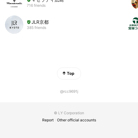
716 friends
JLR京都
385 friends
Top
@rcc9691j
© LY Corporation
Report
Other official accounts