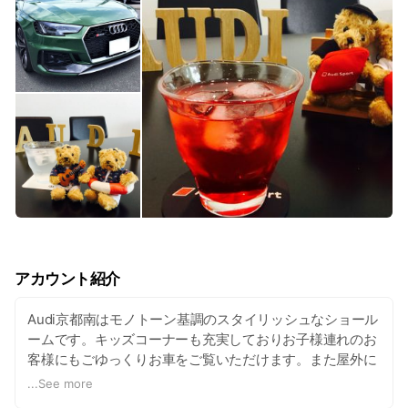
アカウント紹介
Audi京都南はモノトーン基調のスタイリッシュなショール
ームです。キッズコーナーも充実しておりお子様連れのお
客様にもごゆっくりお車をご覧いただけます。また屋外に
は正規ディーラーならではのAAA認定中古車も常時展示し
...
See more
ております。国道１号線の横大路という立地からは京都南