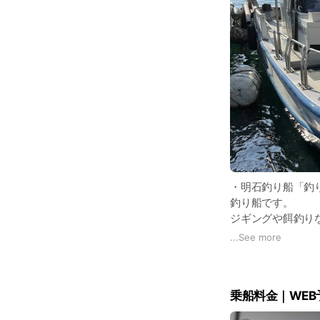
・明石釣り船「釣
釣り船です。
ジギングや餌釣り
・明石釣り船での
...
See more
・明石の海で、豊
・明石釣り船「釣
▼オフィシャルサ
乗船料金｜WEB
https://tsuribunek