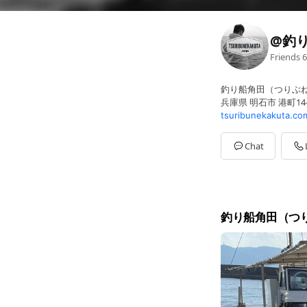
@釣
Friends
6
釣り船角田（つりぶ
兵庫県 明石市 港町14-
tsuribunekakuta.co
Chat
釣り船角田（つ