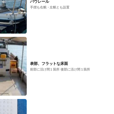
バウレール
手摺も右舷・左舷とも設置
表部、フラットな床面
前部に活け間１箇所 後部に活け間１箇所