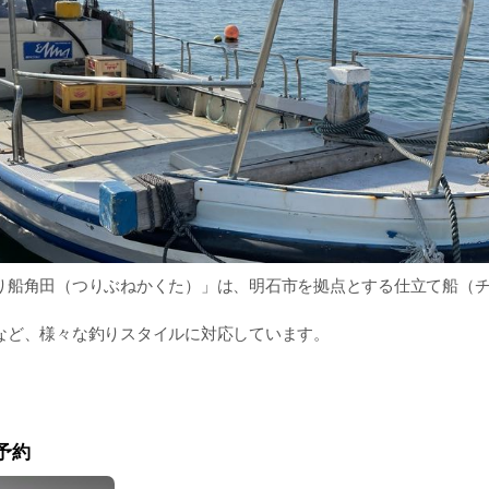
り船角田（つりぶねかくた）」は、明石市を拠点とする仕立て船（
など、様々な釣りスタイルに対応しています。
釣りをお考えの方は、お早めのご予約をおすすめします。
かな自然と新鮮な魚との出会いをお楽しみください。
り船角田」は、あなたの特別な1日をサポートいたします。
イト
予約
akuta.com/