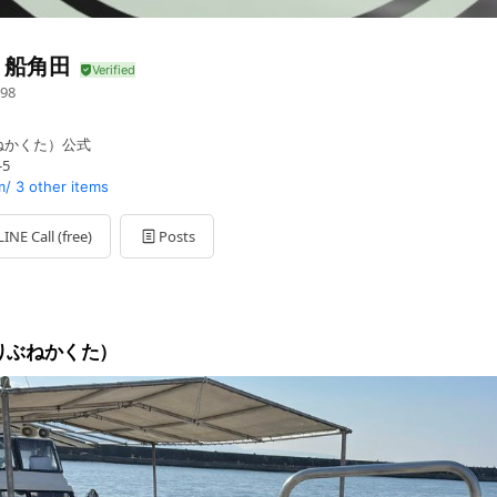
り船角田
98
ねかくた）公式
5
m/
3 other items
LINE Call (free)
Posts
りぶねかくた）