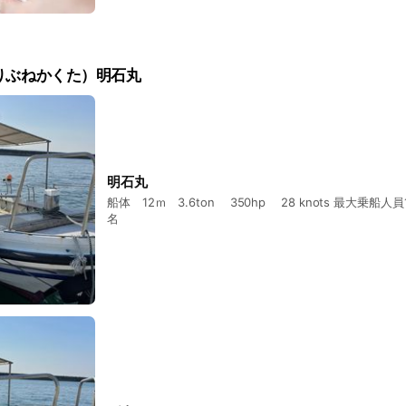
りぶねかくた）明石丸
明石丸
船体 12ｍ 3.6ton 350hp 28 knots 最大乗船人員
名