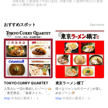
JR東京駅 八重洲地下中央口直結, JR東京駅 八重洲中央口/八重洲
南口/八重洲北口 徒歩1分
おすすめスポット
See more
TOKYO CURRY QUARTET
東京ラーメン横丁
人気カレー店が集結したゾーン🍛
様々なジャンルのラーメンが楽し
「奥芝商店」「銀座スイス」「コ
めるゾーン🍜
ロンビア8」「シターラダイナー」
Map
中央区八重洲２－１
Map
中央区八重洲２－１
の4店舗！