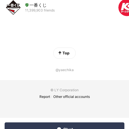
一番くじ
11,399,903 friends
Top
@yaechika
© LY Corporation
Report
Other official accounts