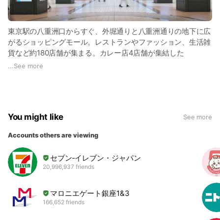
東京駅の八重洲口からすぐ、外堀通りと八重洲通りの地下に広
がるショッピングモール。レストランやファッション、生活雑
貨など約180店舗が集まる。カレー店4店舗が集結した
「TOKYO CURRY QUARTET[トウキョウカレーカルテッ
...
See more
ト]」、ラーメン店7店舗が集結した「東京ラーメン横丁」があ
る。外堀地下1番通りには、「八重洲」の地名の語源と言われ
る「ヤン・ヨーステン」の銅像が設置されている。
You might like
See more
Accounts others are viewing
セブン‐イレブン・ジャパン
20,996,937 friends
マロニエゲート銀座1&3
166,652 friends