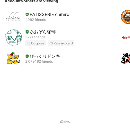
Accounts others are viewing
PATISSERIE chihiro
1,092 friends
あおぞら珈琲
1,221 friends
Coupons
Reward card
びっくりドンキー
2,079,192 friends
@vivo