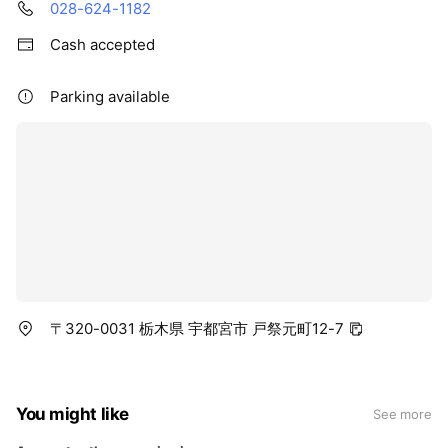
028-624-1182
Cash accepted
Parking available
〒320-0031 栃木県 宇都宮市 戸祭元町12-7
You might like
See more