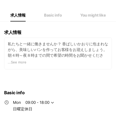
Wed
09:00 - 18:00
Thu
09:00 - 18:00
Fri
09:00 - 18:00
求人情報
Basic info
You might like
Sat
09:00 - 18:00
日曜定休日
求人情報
私たちと一緒に働きませんか？ 香ばしいかおりに包まれな
がら、美味しいパンを作ってお客様をお迎えしましょう。
朝４時～夜８時までの間で希望の時間をお聞かせくださ
い。 早起きが得意な人、未経験の人、独立を目指している
...
See more
人、ダブルワークの人、もの作りが大好きな人、学生、
色々な人がｳﾞｨｳﾞｫの一員として働いてます。 まずはお電
話ください。 0286241182
Basic info
Mon
09:00 - 18:00
日曜定休日