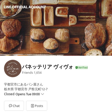
パネッテリア ヴィヴォ
Friends
1,654
宇都宮市にあるパン屋さん
栃木県 宇都宮市 戸祭元町12-7
Closed
Opens Tue 09:00
Sun
00:00 - 00:00
Mon
09:00 - 18:00
Chat
Posts
Tue
09:00 - 18:00