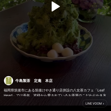
牛島製茶 定庵 本店
福岡県筑後市にある筑後けやき通り店併設の八女茶カフェ「Leaf
Heart」では長年、皆様から愛されているお茶屋のこだわりかき氷
を提供中です❇️
LINE VOOM
今回は自社製造の挽きたて一番摘み八女抹茶を使用したかき氷
「八女金時」をご紹介😊