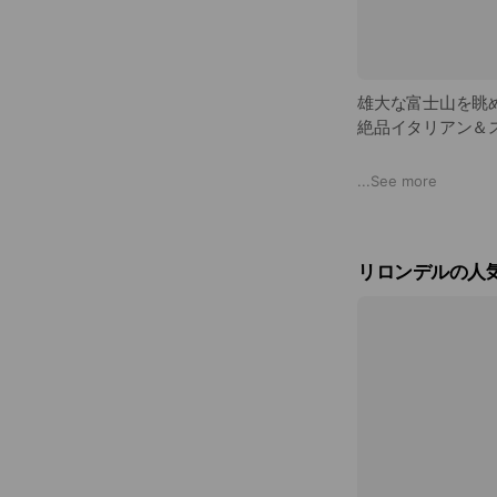
雄大な富士山を眺
絶品イタリアン＆
雄大な富士山を眺
...
See more
テーブル席だけで
ソファー席の個室
女子会デートに人
リロンデルの人気
また、バーテンダ
オリジナルカクテ
ゆったりとした時