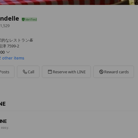
ondelle
1,529
的なレストラン🍝
 7599-2
:00
2 other items
0 - 21:30
0 - 21:30
 - 21:30
Posts
Call
Reserve with LINE
Reward cards
0 - 21:30
- 21:30
0 - 21:30
INE
INE
 easy.