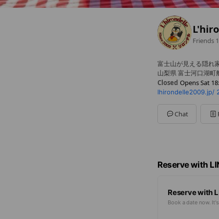
L'hir
Friends
1
富士山が見える隠れ家
山梨県 富士河口湖町船津
Closed
Opens Sat 18
lhirondelle2009.jp/
Sun
11:30 - 14:30,18:0
Mon
11:30 - 14:30,18:0
Tue
11:30 - 14:30,18:00
Chat
Wed
11:30 - 14:30,18:0
Thu
Closed
Fri
11:30 - 14:30,18:00 
Sat
11:30 - 14:30,18:0
Reserve with L
Reserve with L
Book a date now. It's