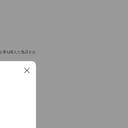
を兼ね備えた逸品をお
C
l
o
s
e
ラボレーション