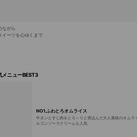
めながら
スイーツを心ゆくまで
めながら、贅沢な気分でお食事していただけます。
はなくお座敷や
もあるのでお子様連れのママ会や
気です！
メニューBEST3
ー経験があるマスターが創る
ルも当店の魅力のひとつ。
間をお過ごしください。
NO1.ふわとろオムライス
牛タンとすじ肉をとろ～りと煮込んだ大人風味のオムラ
ルゴンゾーラクリームも人気