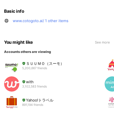
Basic info
www.cotogoto.ai/
1 other items
You might like
See more
Accounts others are viewing
ＳＵＵＭＯ（スーモ）
5,200,667 friends
with
3,102,583 friends
Yahoo!トラベル
891,194 friends