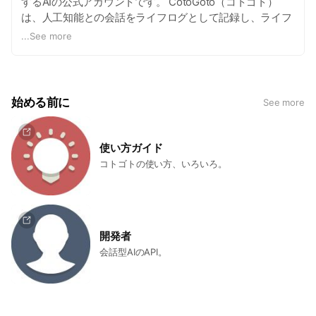
するAIの公式アカウントです。 CotoGoto（コトゴト）
は、人工知能との会話をライフログとして記録し、ライフ
ログから作業時間（作業場所・プロジェクト単位）を記
...
See more
録、感情解析をしてモチベーションを記録します。解析結
果から自分自身のコンディションの気付きを支援するため
のサービスです。 他の作業記録とのサービスの違いは、時
間や作業内容以外にも、場所、感情の変化が紐付くので
始める前に
See more
様々な角度からの解析が可能となります。 ご利用の場合は
以下のURLからアカウント登録を行ってください。
http://www.cotogoto.ai
使い方ガイド
コトゴトの使い方、いろいろ。
開発者
会話型AIのAPI。