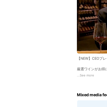
【NEW】CEOプ
厳選ワインがお得
...
See more
2025年下半期
を新たに「ワイン
Mixed media fe
新「ワインペアリ
の出合いからイン