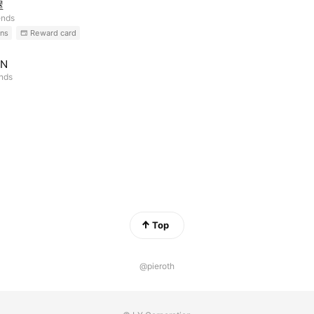
屋
ends
ns
Reward card
IN
ends
Top
@pieroth