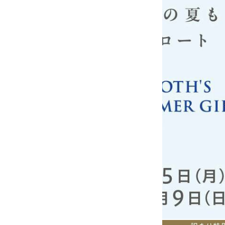
を毎月セットにし
実際にアントニー
記特設ページで公
新「ワインペアリ
▼詳しくはこちら
https://www.pierot
openExternalBro
20250711