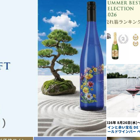
てお届けいたします。
がワインをセレクトし、料理とのペアリングをレビューする動画も
開中です。
ング定期便」
h.jp/subscription/pairing?
wser=1&urm_source=line&utm_medium=social&utm_campaign=po