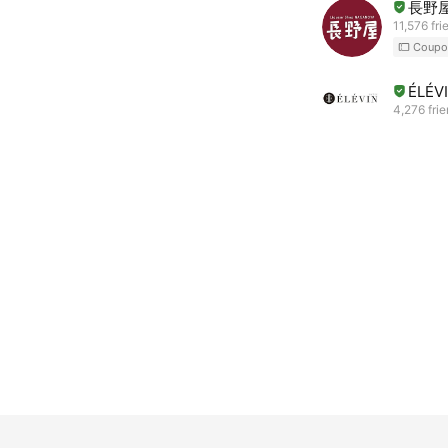
長野
11,576 fri
Coupo
ÉLÉV
4,276 fri