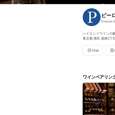
ピー
Friends
6
ハイエンドワインの
東京都 港区 港南2丁目
Chat
ワインペアリン