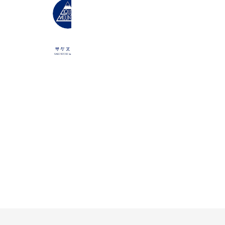
リカーマウンテンONLINE SHOP
2,608 friends
Coupons
Reward card
サケストア
2,739 friends
Delivery