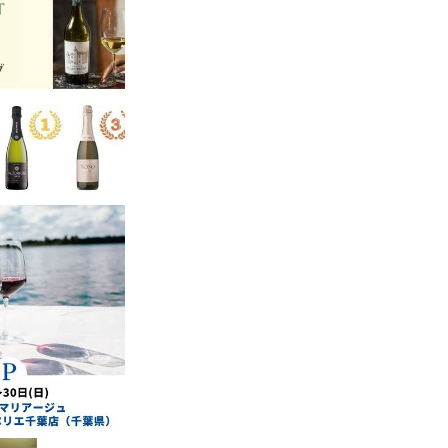
公開。動画全編は下
st&utm_content=