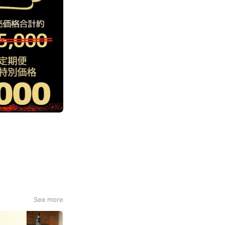
の定期便」は、装い
See more
の旬の食材や人々と
した3本のワイン