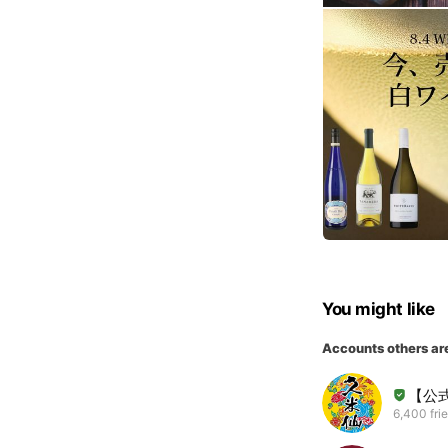
You might like
Accounts others ar
【公
6,400 fri