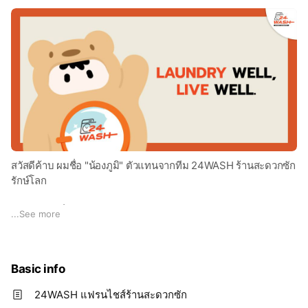
สวัสดีค้าบ ผมชื่อ "น้องภูมิ" ตัวแทนจากทีม 24WASH ร้านสะดวกซัก
รักษ์โลก
เรามีความเชื่อว่า Laundry well, live well.
...
See more
เพราะการซักผ้าที่ดี
เริ่มต้นจากระบบที่ใส่ใจทั้งคุณและโลกใบนี้ครับ 🌍
ยินดีที่ได้รู้จักนะครับ
Basic info
24WASH แฟรนไชส์ร้านสะดวกซัก