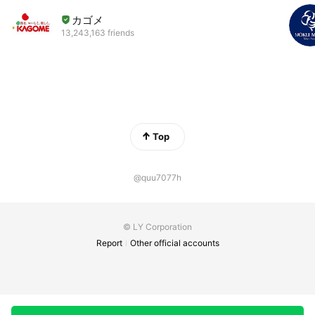
カゴメ
13,243,163 friends
Top
@quu7077h
© LY Corporation
Report
Other official accounts