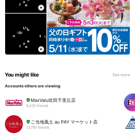
You might like
See more
Accounts others are viewing
MaxValu吹田千里丘店
8,425 friends
ご当地風土 au PAY マーケット店
12,781 friends