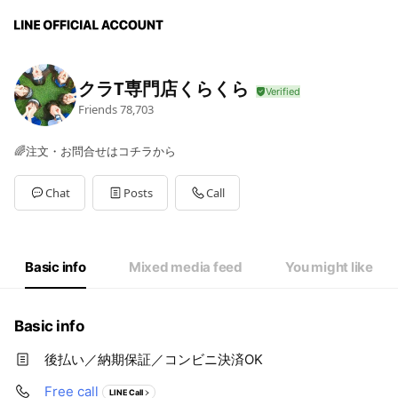
クラT専門店くらくら
Friends
78,703
🌈注文・お問合せはコチラから
Chat
Posts
Call
Basic info
Mixed media feed
You might like
Basic info
後払い／納期保証／コンビニ決済OK
Free call
LINE Call