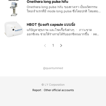
ช่วยคุณประหยัดเวลาที่ถูกใช้ไปนอกเหนือจากการรักษาผู้
Onethera long pulse hifu
ป่วยโดยไม่จำเป็น ด้วยระบบการควบคุมที่เรียบง่ายและอิน
Onethera long pulse hifu ของทางเรา เป็นนวัตกรรม
เทอร์เฟซที่ใช้งานง่าย การออกแบบที่ตรงตัว ใช้งานได้จริง
ใหม่เจ้าแรกที่มี mode long pulse ซึ่งโดยปกติ โหมดlong
และโครงสร้างที่มีน้ำหนักเบาช่วยให้การดำเนินงานของ
pulse จะอยู่ในเครื่อง ulthera เครื่องhifuปกติจะไม่มี
คุณให้ผลลัพธ์ที่ยอดเยี่ยม
โหมดนี้ ซึ่งโหมด Long pulse เป็นโหมดที่ใช้
ความยาวคลื่น โดยการแยกคลื่นพลังงานเดี่ยวให้เป็นพลัง
HBOT รุ่น soft capsule แบบนั่ง
งานหลายๆ คลื่นทำให้การส่งความร้อนได้ลึกถึงชั้นกล้าม
แก้ปัญหาสุขภาพ และโรคเรื้อรังต่างๆ ㆍ ภาวะขาด
เนื้ออย่างต่อเนื่อง และ เป็นเทคโนโลยีที่ทำให้เจ็บน้อยที่สุด
ออกซิเจน ช่วยให้ร่างกายได้รับออกซิเจนมากขึ้น ㆍลด
หรือไม่เจ็บเลย ประโยชน์ของ one thera hifu - ความ
อาการบวมซ้ำจากแผลผ่าตัด ㆍรักษาอาการปวดหัว ปวด
ยืดหยุ่นของผิวเพิ่มขึ้น แลดูมีสุขภาพดีขึ้น - ช่วยกระชับไข
ศรีษะไมเกรน ㆍรักษาอาการนอนไม่หลับ หลับไม่สนิท ㆍ
1
มันใต้คาง - ช่วยให้ผิวดูกระชับอย่างเป็นธรรมชาติ - ช่วย
ช่วยเสริมประสิทธิภาพ การขึ้นของเส้นผมหลังการปลูกผม
ลดชั้นไขมันที่แก้มและคาง - ช่วยลดริ้วรอย
ㆍช่วยให้เลือดไหลเวียนไปสู่อวัยวะที่ขาดเลือดได้ดีขึ้น
@quantummed
© LY Corporation
Report
Other official accounts