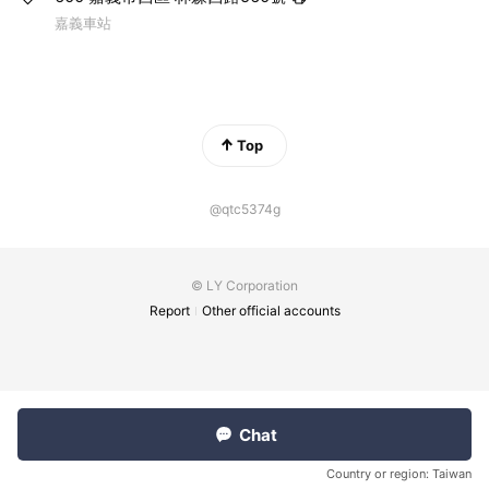
嘉義車站
Top
@qtc5374g
© LY Corporation
Report
Other official accounts
Chat
Country or region:
Taiwan