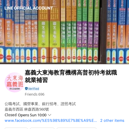
嘉義大東海教育機構高普初特考就職
就業補習
Friends
696
公職考試、國營事業、銀行招考、證照考試
嘉義市西區 林森西路560號
Closed
Opens Sun 10:00
www.facebook.com/%E5%98%89%E7%BE%A9%E5%A4%A7%E6%9D%B1%E6%B5%B7-%E5%9C%8B%E5%AE%B6%E5%85%AC%E8%81%B7%E5%9C%8B%E7%87%9F%E4%BA%8B%E6%A5%AD%E9%87%91%E8%9E%8D%E9%8A%80%E8%A1%8C%E8%AD%89%E7%85%A7%E5%B0%B1%E6%A5%AD%E8%80%83%E8%A9%A6-%E8%A3%9C%E7%BF%92%E7%8F%AD-256394171877358/?modal=admin_todo_tour
2 other items
Sun
10:00 - 18:00
Mon
10:00 - 21:00,00:00 - 00:00