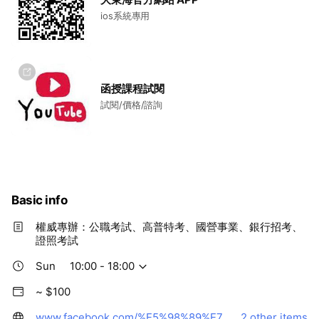
考→各類五等特考→各類四等特考→各類三等特考→各類佐
ios系統專用
級特考→各類員級特考→各類高員級特考)」→到「各類國營
事業考試」→到「公營銀行」→到「民營銀行 」→到「各類
證照考試」！皆可來大東海「永久讀免費的」！ 五、免費升
官：①考上「初等考試、各類五等特考、佐級考試」之後
函授課程試閱
→可再「免費回班」進修「普考、各類四等特考、員級考
試閱/價格/諮詢
試、升等升資考試」！→②考上「普考、各類四等特考、
員級考試」之後→可再「免費回班」進修「高考、各類三等
特考、高員級考試、升等升資考試」！ 六、名師雲集：在
「大東海任何一家分班」報名參加「永久免費保證班」→必
考「各科目」皆可「永久免費聽看」北中南各路「首席名
師」的「影音視訊教學課程」！「大東海」近百位名師團
Basic info
(在台北、桃園、中壢、新竹、台中、嘉義、台南、高雄)親
自授課之「影音視訊課程」→「每科多位名師課程」，全部
權威專辦：公職考試、高普特考、國營事業、銀行招考、
提供至「全國各分班」→給您「永久免費聽看」!→「每科多
證照考試
位名師」同步開課！為您授課！為您開示！為您破題！為您
抓題！為您猜題！保證讓您成為「考場的攻堅高手」！ 七、
Sun
10:00 - 18:00
免費贈送：報名參加「大東海永久保證班」→「憑一張上課
~ $100
證」就「免費贈送」給您→「107、108年度，最新權威教材
30冊(含『精修用書15本』及『講義用書15本』)→並隨堂贈
www.facebook.com/%E5%98%89%E7%BE%A9%E5%A4%A7%E6%9D%B1%E6%B5%B7-%E5%9C%8B%E5%AE%B6%E5%85%AC%E8%81%B7%E5%9C%8B%E7%87%9F%E4%BA%8B%E6%A5%AD%E9%87%91%E8%9E%8D%E9%8A%80%E8%A1%8C%E8%AD%89%E7%85%A7%E5%B0%B1%E6%A5%AD%E8%80%83%E8%A9%A6-%E8%A3%9C%E7%BF%92%E7%8F%AD-256394171877358/?modal=admin_todo_tour
2 other items