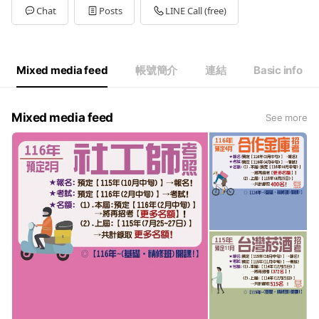
Tue
10:00 - 21:00
Chat
Posts
LINE Call (free)
Wed
10:00 - 21:00
Thu
10:00 - 21:00
Fri
10:00 - 21:00
Sat
09:00 - 21:00
Mixed media feed
帳號簡介
連結
Basic info
Mixed media feed
See more