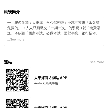
帳號簡介
一、報名參加：大東海「永久保證班」→就可來班「永久讀
免費的」!→人人只須繳交「一期一次」的學費→就「免費贈
送」→各類「國家考試、公職考試、國營事業、銀行招考、
證照考試、就業考試」！ 二、到大東海：報名參加「永久保
...
See more
證班」→人人皆可遊走「全國各分班」→到「各分班」→永
久免費上課！→人人只須在大東海「任何一家分班」報名一
次→憑「一張上課證」，皆可「自由選擇」參加任何考試→
而且可以「自由選課、自由轉班、自由轉類科」！→憑「一
連結
See more
張上課證」，就可遊走「大東海全國各分班」，皆可「永久
免費」上課！ 三、步步高昇：報名參加「永久保證班」→今
後「繼續升官」→也是「永久免費」進修!→由「初等考」→
大東海官方網站 APP
到各類「五等特考」→由「普考」→到各類「四等特考」→
Android系統專用
由「高考」→到各類「三等特考」；由「佐級」→到「員
級」→到「高員級」；→由「銀行櫃員」→到「助理員」→
到「辦事員」！→皆可永久讀免費的！ 四、長相左右：報名
參加「永久保證班」→「大東海全國各分班」→今後皆「永
久免費」為您熱誠服務！由「各類公職考試(初等→普考→高
大東海官方網站 APP