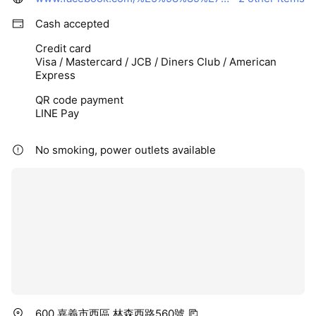
送「各科上課講義、上課筆記、考前猜題」
Cash accepted
Credit card
Visa / Mastercard / JCB / Diners Club / American
Express
QR code payment
LINE Pay
No smoking, power outlets available
600 嘉義市西區 林森西路560號