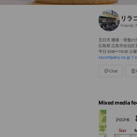
リラ
Friends
7
五日市 腰痛・骨盤の
広島県 広島市佐伯区五日
平日 9:00〜19:30 土曜 
sscompany.co.jp
1 
Chat
Mixed media fe