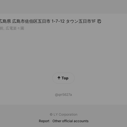
7 広島県 広島市佐伯区五日市 1-7-12 タウン五日市1F
前, 広電楽々園
Top
@qrr5627a
© LY Corporation
Report
Other official accounts