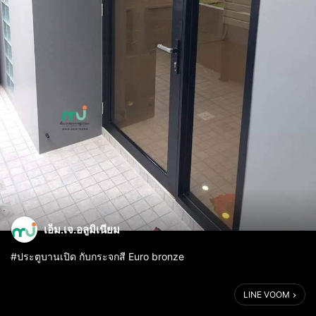
เอ็ม.เจ.อลูมิเนียม
#ประตูบานเปิด​ กับกระจกสี​ Euro​ bronze​
รายละเอียด: ติดตั้งประตูบานเปิดพร้อมบานฟิกซํ​ และติดตั้งหน้าต่าง
LINE VOOM
บานเลื่อน​