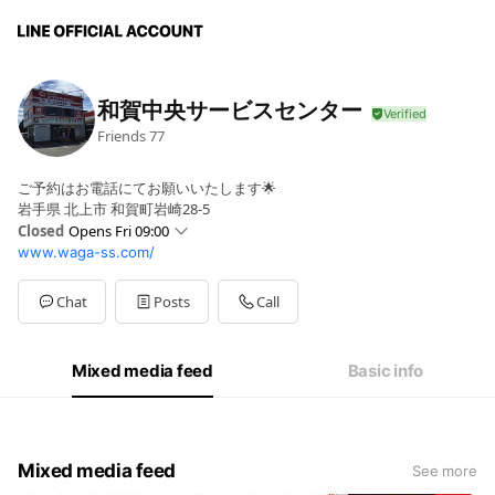
和賀中央サービスセンター
Friends
77
ご予約はお電話にてお願いいたします🌟
岩手県 北上市 和賀町岩崎28-5
Closed
Opens Fri 09:00
www.waga-ss.com/
Sun
Closed
Mon
09:00 - 17:30
Tue
09:00 - 17:30
Chat
Posts
Call
Wed
09:00 - 17:30
Thu
09:00 - 17:30
Fri
09:00 - 17:30
Mixed media feed
Basic info
Sat
09:00 - 17:30
営業時間は金曜日から土曜日 9:00〜17:30
Mixed media feed
See more