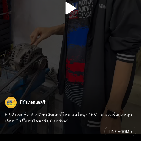
บีบีแบตเตอรี่
EP.2 แทบช็อก! เปลี่ยนคัทเอาท์ใหม่ แต่ไฟพุ่ง 16V+ มอเตอร์หยุดหมุน!
เกิดอะไรขึ้นกับไดชาร์จ Captiva?
LINE VOOM
ทางร้านบีบีเลยจัดการเบิกอะไหล่ตัวใหม่ (งานเทียบ) มาใส่ แล้วขึ้น
แท่นทดสอบทันที แต่พอเดินเครื่อง... เรื...