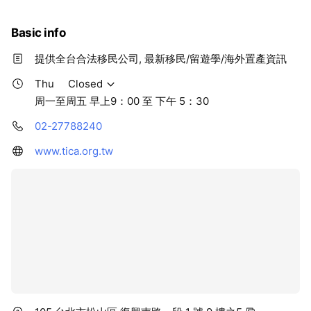
即秉立會宗旨，積極推動會務，兢兢業業，服務會員，接受
政府機關委託辦理各項移民相關業務，每年不定期舉辦移民
Basic info
展覽會及座談會，發行刊物，以提供消費者合法會員名冊及
正確之移民訊息，為會員、消費者以及國內、外政府機構提
提供全台合法移民公司, 最新移民/留遊學/海外置產資訊
供一個溝通、協調、聯繫、督導的管道。公會是一個和諧、
Thu
Closed
服務性、建設性、整體性的組織，除一般會務推動委員會
周一至周五 早上9：00 至 下午 5：30
外，本公會另設立 :各洲移民事務委員會、大陸事務委員
會、交流委員會、非法業者糾舉委員會、法規推動委員會、
02-27788240
消費者保護委員會、移入市場推動委員會。 本會會員皆為經
過內政部入出國及移民署特許核准之合法專業移民顧問公
www.tica.org.tw
司，協助客戶代辦美國、加拿大、澳洲、紐西蘭、新加坡、
馬來西亞、澳門、貝里斯、哥斯大黎加以及外國人來台投
資、居留…等移出及移入事務，有多家公司也同時提供留學
或遊學服務，為您規劃移民留學生涯。在此，本會特別提醒
民眾，於申辦移民事務時，應選擇合法之移民公司，以保障
權益並獲得滿意的服務。 本會不定期舉辦移民講座及展覽會
等活動，希望經由面對面的溝通，提供消費者最新的移民訊
息。您可經由本網站查詢各項活動訊息、主要移民國簡介、
各移民申請類別之條件...等資訊，亦可直接連結至會員公司
網站，以協助您蒐集更多移民資訊，陪伴您移民留學一路順