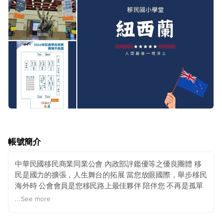
帳號簡介
中華民國移民商業同業公會 內政部評鑑優等之優良團體 移
民是國力的擴張，人生舞台的拓展 當您放眼國際，舉步移民
海外時 公會會員是您移民路上最佳夥伴 陪伴您 不再是孤單
的天涯遊子 而成為快樂的世界公民 中華民國移民商業同業
...
See more
公會係唯一在內政部督導下，經由取得移民業務註冊登記證
之合法移民機構組成之移民同業公會。 本公會自成立以來，