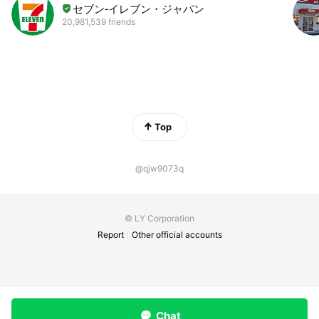
セブン‐イレブン・ジャパン
20,981,539 friends
Top
@qjw9073q
© LY Corporation
Report
Other official accounts
Chat