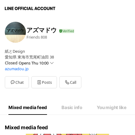
アズマドウ
Friends
808
紙とDesign
愛知県 東海市荒尾町油田 38
Closed
Opens Thu 10:00
azumadou.jp
Sun
10:00 - 18:00
Mon
10:00 - 18:00
Tue
10:00 - 18:00
Chat
Posts
Call
Wed
Closed
Thu
10:00 - 18:00
Fri
10:00 - 18:00
Sat
10:00 - 18:00
Mixed media feed
Basic info
You might like
10:00〜18:00
Mixed media feed