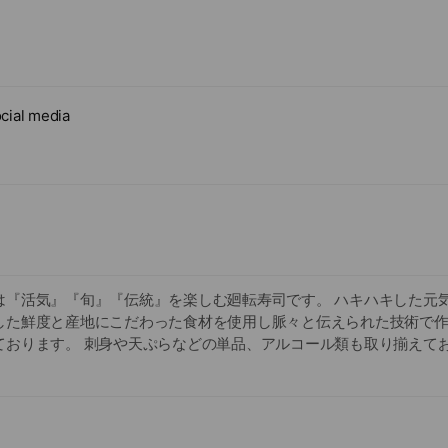
cial media
は『活気』『旬』『伝統』を楽しむ廻転寿司です。 ハキハキした元
した鮮度と産地にこだわった食材を使用し脈々と伝えられた技術で
ております。 刺身や天ぷらなどの単品、アルコール類も取り揃えてお
も豊富で、様々なシチュエーションに合わせてご利用頂けます。