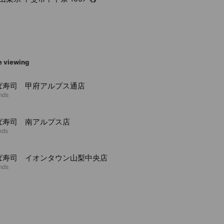
e viewing
ぱ寿司 甲府アルプス通店
ends
ぱ寿司 南アルプス店
nds
ぱ寿司 イオンタウン山梨中央店
ends