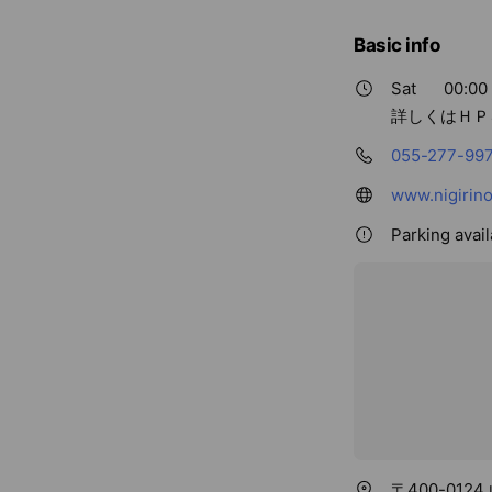
Basic info
Sat
00:00 
詳しくはＨＰ
055-277-99
www.nigirin
Parking avai
〒400-012