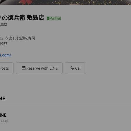
りの徳兵衛 敷島店
,832
統』を楽しむ廻転寿司
957
i.com/
Posts
Reserve with LINE
Call
ください。
INE
INE
 easy.