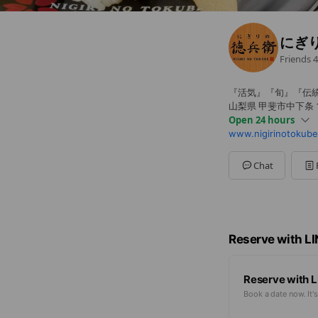
にぎ
Friends
4
『活気』『旬』『伝
山梨県 甲斐市中下条 1
Open 24 hours
www.nigirinotokube
Sun
00:00 - 00:00
Mon
00:00 - 00:00
Tue
00:00 - 00:00
Chat
Wed
00:00 - 00:00
Thu
00:00 - 00:00
Fri
00:00 - 00:00
Sat
00:00 - 00:00
詳しくはＨＰをご覧
Reserve with L
Reserve with L
Book a date now. It's