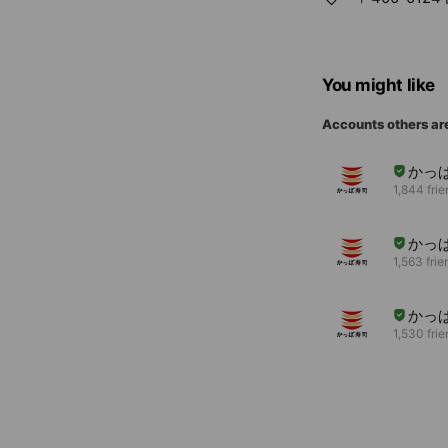
You might like
Accounts others ar
かっ
1,844 fri
かっ
1,563 frie
かっ
1,530 fri