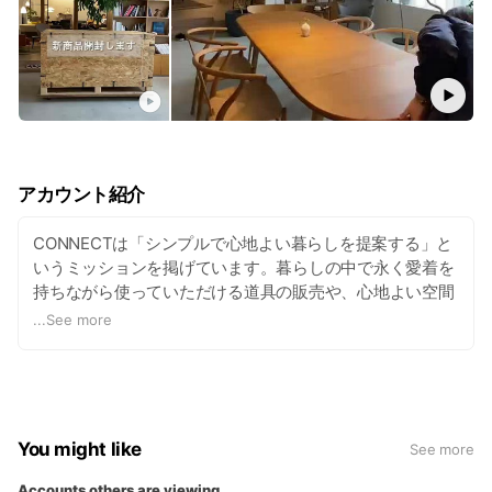
アカウント紹介
CONNECTは「シンプルで心地よい暮らしを提案する」と
いうミッションを掲げています。暮らしの中で永く愛着を
持ちながら使っていただける道具の販売や、心地よい空間
を提案・体現していくため、衣食住の『住』に含まれる
...
See more
「家」に関わる商品を取扱っています。 北欧ブランドを得
意とし、オンラインにて販売・情報発信を行っておりま
す。
You might like
See more
Accounts others are viewing