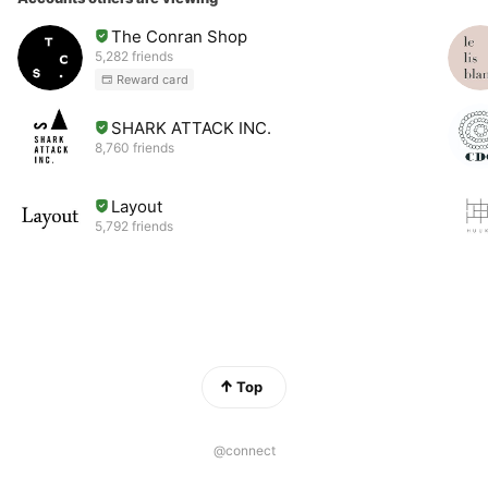
The Conran Shop
5,282 friends
Reward card
SHARK ATTACK INC.
8,760 friends
Layout
5,792 friends
Top
@connect