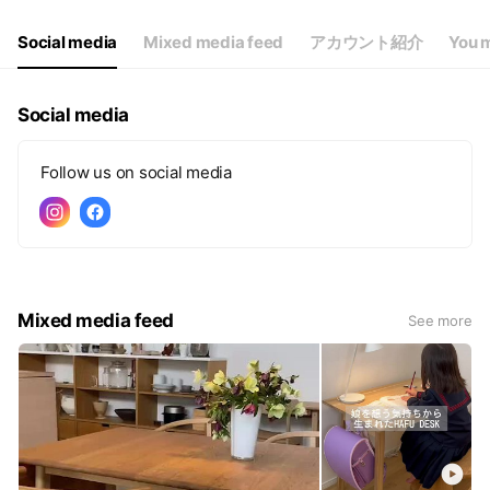
Social media
Mixed media feed
アカウント紹介
You m
Social media
Follow us on social media
Mixed media feed
See more