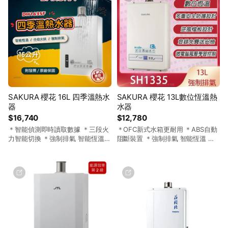
SAKURA 櫻花 16L 四季溫熱水
SAKURA 櫻花 13L數位恆溫熱
器
水器
$16,740
$12,780
＊智能偵測即時讀取數據 ＊三段火
＊OFC新式水箱更耐用 ＊ABS自動
力智能切換 ＊強制排氣 智能恆溫
阻斷裝置 ＊強制排氣 智能恆溫 ＊
＊永久免費安全檢查
永久免費安全檢查