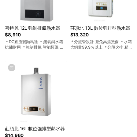
喜特麗 12L 強制排氣熱水器
莊頭北 13L 數位強排型熱水器
$8,910
$13,320
＊DC直流變頻馬達 ＊無氧銅水箱
＊分流管設計 避免高溫燙傷 ＊水箱
抗鏽耐用 ＊強制排氣 智能恆溫 ＊
含銅量99.9％以上 ＊分段火排 精
三年全機保固
準控溫 ＊五年保固
莊頭北 16L 數位強排型熱水器
$14,960