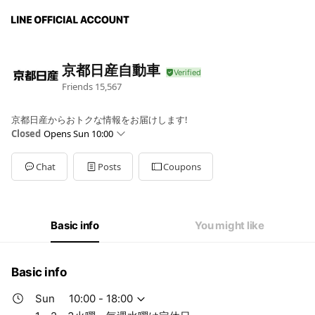
京都日産自動車
Friends
15,567
京都日産からおトクな情報をお届けします!
Closed
Opens Sun 10:00
Sun
10:00 - 18:00
Mon
10:00 - 18:00
Chat
Posts
Coupons
Tue
10:00 - 18:00
Wed
Closed
Thu
10:00 - 18:00
Fri
10:00 - 18:00
Basic info
You might like
Sat
10:00 - 18:00
1・2・3火曜 毎週水曜は定休日
Basic info
Sun
10:00 - 18:00