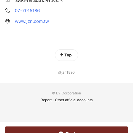
07-7015186
www.jzn.com.tw
Top
@jzn1890
© LY Corporation
Report
Other official accounts