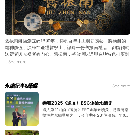
舊振南餅店創立於1890年，傳承百年手工製餅技藝，將漢餅的
精神價值，演繹在送禮哲學上，讓每一份舊振南禮品，都能觸動
送禮者與收禮者的內心。舊振南，將台灣味道與在地特色推廣到
世界各地。
...
See more
身為見證歲月流轉的百年品牌，無論是伴手禮、節慶禮盒，或精
緻的中式喜餅，皆能感受到舊振南對漢式糕點文化精神的重視。
永續紀事&榮耀
See more
近年來以細緻的烘焙體驗課程與有趣的節慶活動，將台灣文化記
憶，感染更多海內外朋友，引領一個更為重視禮數的生活品味。
榮獲2025《遠見》ESG企業永續獎
邁入第21屆的《遠見》ESG企業永續獎，是臺灣指
標性的永續獎項之一，今年共有231件報名、116件
入圍，舊振南於「教育推廣組」脫穎而出，展現品
牌在非制式教育領域的創新力與社會責任擔當。透
過設立「漢餅文化館」、產學課程設計、文化策