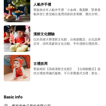
揉入餅皮內餡中。講究皮薄餡多之完美比例、注重
人氣伴手禮
烤餅火候，紮實內餡晶瑩剔透、香氣飽滿，以親切
舊振南全年人氣伴手禮「小金磚」鳳梨酥、堅果香
的問候，讓更多人可以認識代表台灣的美味。
氣與杏仁香交織出溫潤清新的杏香酥、層次分明千
層酥皮，入口即化，香氣清新淡雅的鎮店招牌綠豆
椪，是節日送禮、日常伴手禮的首選！
漢餅文化體驗
位於高雄大寮漢餅文化館，台南旗艦店、台北晶華
店等，供民眾參與文化活動、手作漢餅古禮抓周及
品嚐漢餅獨有滋味，透過五感體驗，讓民眾對於漢
餅的價值與文化有更深的認識。
古禮抓周
舊振南於【高雄漢餅文化館】、【台南旗艦店】提
供古禮抓周儀式服務。不只承襲臺式古禮，更在融
合漢餅文化。場館傳來陣陣的餅香，八福神捎來滿
滿的祝福，讓寶寶穿著祈福虎衣，全家一起齊心印
證小寶貝周歲的時刻，這不僅是寶寶人生的第一個
選擇，也是一生一次的重要紀念！
Basic info
舊振南食品股份有限公司