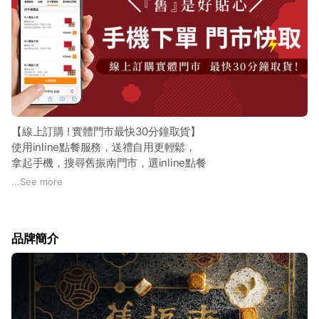
【線上訂購 ! 實體門市最快30分鐘取貨】
使用inline點餐服務，送禮自用更輕鬆，
拿起手機，搜尋舊振南門市，選inline點餐
✓ 免排隊 ✓ 快速付款 ✓ 隨取即走
...
See more
品牌簡介