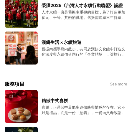
展、深化偏鄉推廣等行動，舊振南系統性推進文化
榮獲2025《台灣人才永續行動聯盟》認證
教育資源普及，積極回應聯合國SDGs中關於教
人才永續一直是舊振南重視的目標，為了打造更加
育、就業、責任生產與文化多樣性的永續目標。
多元、平等、共融的職場。舊振南連續三年持續響
應，2025年再度榮獲「2025 TALENT, in
Taiwan，台灣人才永續行動聯盟」認證。 舊振南
堅持持續用開放、熱情、創新的態度，讓夥伴們能
發揮自身天賦和所長並且建立信任與尊重的企業文
漢餅生活 × 永續旅遊
化，並重視夥伴們身心健康且營造友善多元職場環
舊振南攜手島內散步，共同於漢餅文化館中打造文
境，提供順暢的升遷管道、豐富的文化滋養活動、
化深度與永續價值同行的「企業體驗」，讓旅行不
多元的訓練課程讓夥伴們內外在提升、發揮個人價
只是旅行，而是對文化與環境的深度承諾。 企業永
值，我們相信，唯有健康的職場環境，才能一同創
續不僅止於環保，還包含文化保存與團隊發展。 舊
造出豐碩成果
振南以百年漢餅文化為基礎，攜手與島內散步規劃
出舊振南獨有的「永續旅遊」，將文化體驗融入企
業員工旅遊、獎勵旅遊、家庭日…等多元行程。讓
服務項目
See more
來訪的企業員工在旅程中培養協作力，探索文化之
美，並實踐企業的社會責任。
精緻中式喜餅
喜餅，正是其中最能串連傳統與情感的存在。它不
只是禮品，而是一份「意義」，一份向父母致謝、
向親友分享喜悅的溫柔心意，更是一段屬於台灣婚
禮文化的美好傳承。 舊振南堅持以手工製作的中式
喜餅，訴求不添加防腐劑的品質保證，將溫暖手感