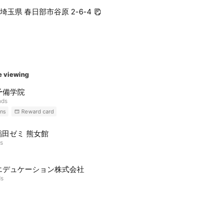
5 埼玉県 春日部市谷原 2-6-4
e viewing
予備学院
nds
ns
Reward card
稲田ゼミ 熊女館
ds
エデュケーション株式会社
ds