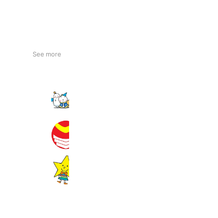
See more
俊英館Flex 新河岸校
740 friends
学習塾チェックマン
702 friends
市進予備校 流山おおたかの森教室
285 friends
Coupons
Reward card