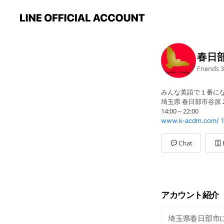
春日
Friends
3
みんな英語で１番に
埼玉県 春日部市谷原 2-
14:00～22:00
www.k-acdm.com/
Chat
アカウント紹介
埼玉県春日部市