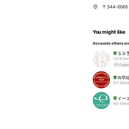
〒344-006
You might like
Accounts others ar
ＳＧ
1,879 frie
Coupo
W早
817 frien
イー
501 frien