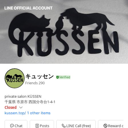
キュッセン
Friends
290
private salon KÜSSEN
千葉県 市原市 西国分寺台1-4-1
Closed
kussen.top/
1 other items
Sun
Closed
Mon
10:00 - 14:00
Tue
10:00 - 14:00
Chat
Posts
LINE Call (free)
Reward car