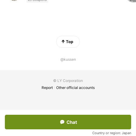
Top
@kussen
© LY Corporation
Report
Other official accounts
Chat
Country or region:
Japan