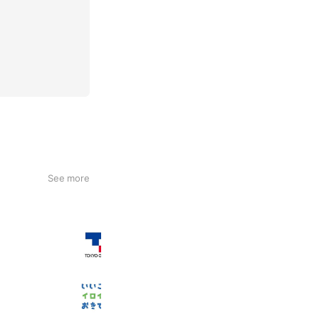
See more
東京ガス
2,273,676 friends
沖縄電力
138,416 friends
Coupons