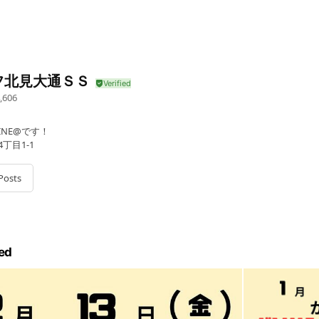
フ北見大通ＳＳ
,606
LINE@です！
丁目1-1
Posts
ed