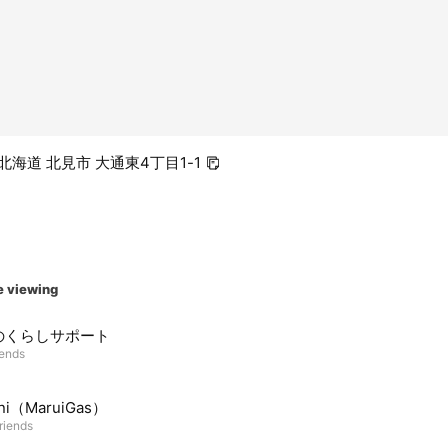
0 北海道 北見市 大通東4丁目1-1
e viewing
のくらしサポート
iends
ani（MaruiGas）
riends