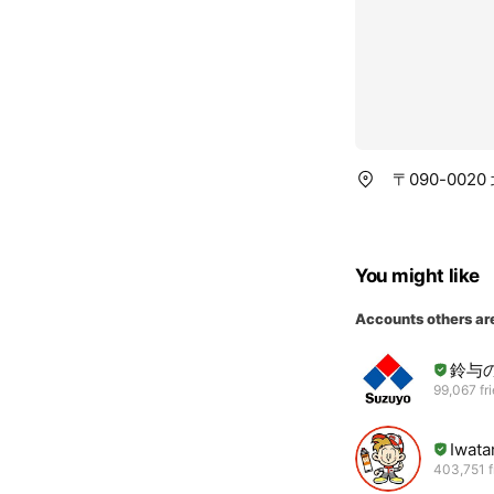
〒090-002
You might like
Accounts others ar
鈴与
99,067 fr
Iwat
403,751 f