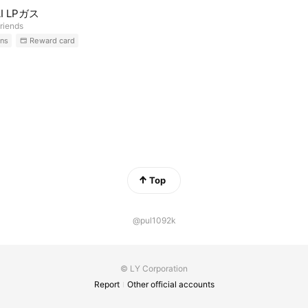
I LPガス
riends
ns
Reward card
Top
@pul1092k
© LY Corporation
Report
Other official accounts