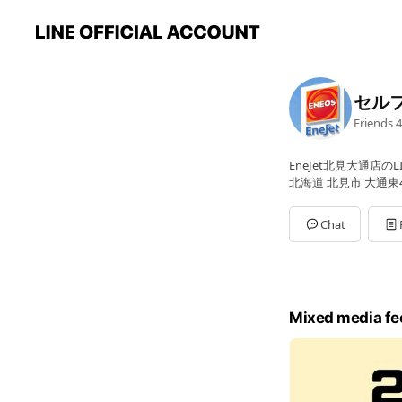
セル
Friends
4
EneJet北見大通店の
北海道 北見市 大通東4
Chat
Mixed media fe